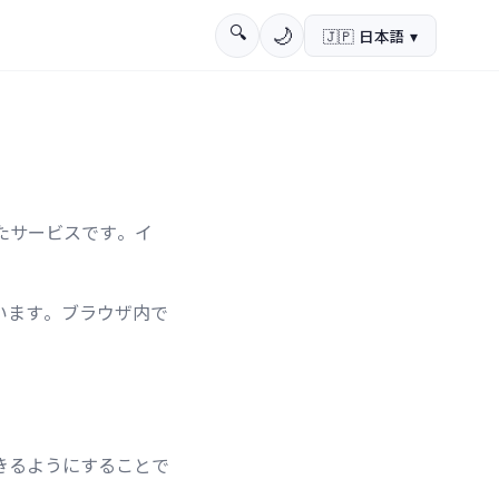
🔍
🌙
🇯🇵
日本語
▾
めたサービスです。イ
。
います。ブラウザ内で
きるようにすることで