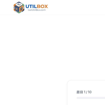
題目
1
/
10