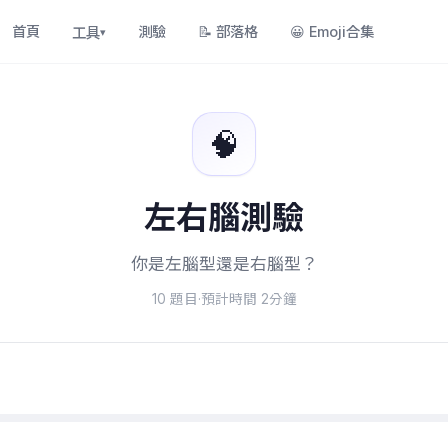
首頁
測驗
📝
部落格
😀
Emoji合集
工具
▾
🧠
左右腦測驗
你是左腦型還是右腦型？
10
題目
·
預計時間
2
分鐘