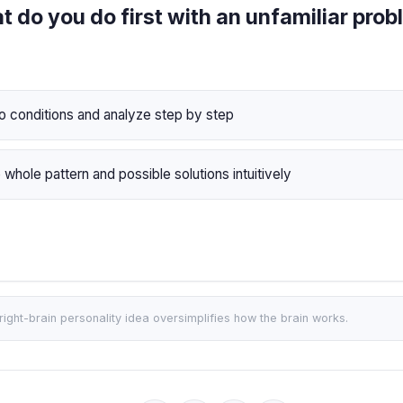
 do you do first with an unfamiliar pro
nto conditions and analyze step by step
 whole pattern and possible solutions intuitively
right-brain personality idea oversimplifies how the brain works.