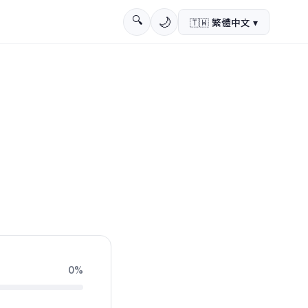
🔍
🌙
🇹🇼
繁體中文
▾
0
%