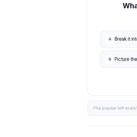
What
Break it i
A
Picture the
B
ℹ️
The popular left-brain/