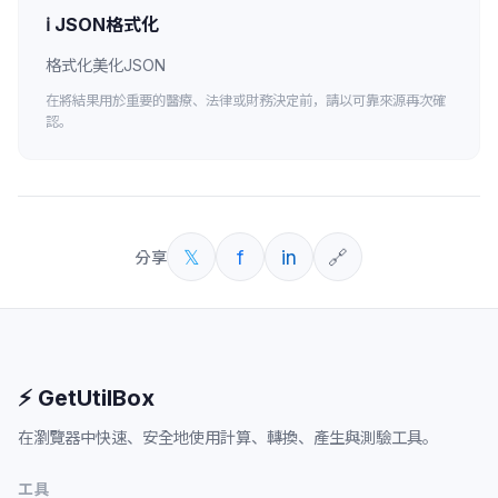
ℹ️
JSON格式化
格式化美化JSON
在將結果用於重要的醫療、法律或財務決定前，請以可靠來源再次確
認。
𝕏
f
in
🔗
分享
⚡ GetUtilBox
在瀏覽器中快速、安全地使用計算、轉換、產生與測驗工具。
工具