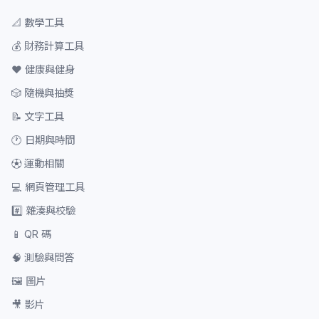
📐
數學工具
💰
財務計算工具
❤️
健康與健身
🎲
隨機與抽獎
📝
文字工具
🕐
日期與時間
⚽
運動相關
💻
網頁管理工具
#️⃣
雜湊與校驗
📱
QR 碼
🧠
測驗與問答
🖼️
圖片
🎥
影片