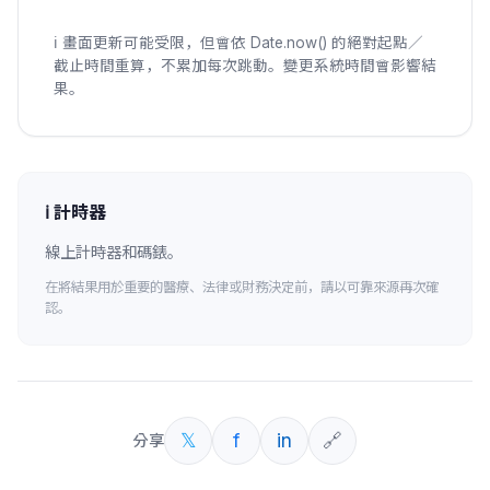
ℹ️
畫面更新可能受限，但會依 Date.now() 的絕對起點／
截止時間重算，不累加每次跳動。變更系統時間會影響結
果。
ℹ️
計時器
線上計時器和碼錶。
在將結果用於重要的醫療、法律或財務決定前，請以可靠來源再次確
認。
𝕏
f
in
🔗
分享