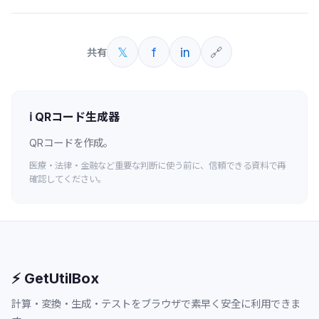
𝕏
f
in
🔗
共有
ℹ️
QRコード生成器
QRコードを作成。
医療・法律・金融など重要な判断に使う前に、信頼できる資料で再
確認してください。
⚡ GetUtilBox
計算・変換・生成・テストをブラウザで素早く安全に利用できま