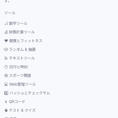
す。
ツール
📐
数学ツール
💰
財務計算ツール
❤️
健康とフィットネス
🎲
ランダム & 抽選
📝
テキストツール
🕐
日付と時刻
⚽
スポーツ関連
💻
Web管理ツール
#️⃣
ハッシュとチェックサム
📱
QRコード
🧠
テスト & クイズ