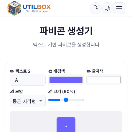
🔍
🌙
파비콘 생성기
텍스트 기반 파비콘을 생성합니다
✏️
텍스트 2
🎨
배경색
✏️
글자색
📐
모양
📏
크기
(
60
%)
A