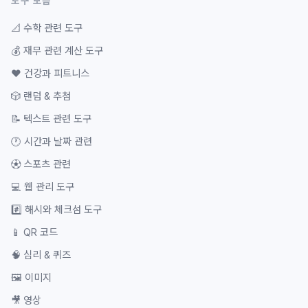
도구 모음
📐
수학 관련 도구
💰
재무 관련 계산 도구
❤️
건강과 피트니스
🎲
랜덤 & 추첨
📝
텍스트 관련 도구
🕐
시간과 날짜 관련
⚽
스포츠 관련
💻
웹 관리 도구
#️⃣
해시와 체크섬 도구
📱
QR 코드
🧠
심리 & 퀴즈
🖼️
이미지
🎥
영상