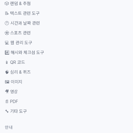
🎲
랜덤 & 추첨
📝
텍스트 관련 도구
🕐
시간과 날짜 관련
⚽
스포츠 관련
💻
웹 관리 도구
#️⃣
해시와 체크섬 도구
📱
QR 코드
🧠
심리 & 퀴즈
🖼️
이미지
🎥
영상
📄
PDF
🔧
기타 도구
안내