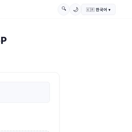
🔍
🌙
🇰🇷
한국어
▾
bP