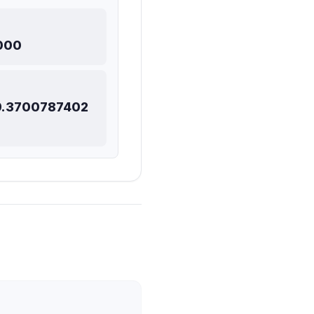
m
,000
9.3700787402