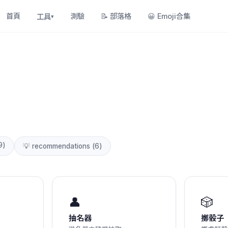
首頁
測驗
📝
部落格
😀
Emoji合集
工具
▾
9
)
💡
recommendations
(
6
)
👤
🎲
抽名器
擲骰子