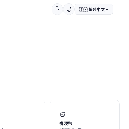
🔍
🌙
🇹🇼
繁體中文
▾
🪙
擲硬幣