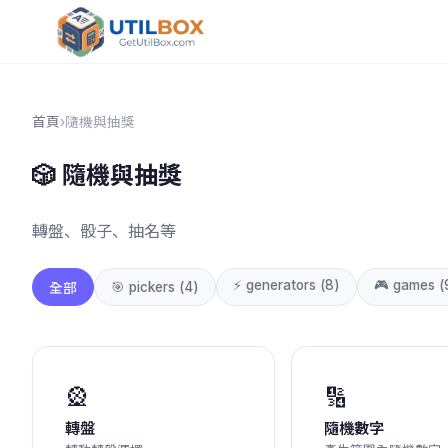
首頁
›
隨機與抽獎
🎲
隨機與抽獎
轉盤、骰子、抽名等
⚡
generators
(
8
)
🎮
games
(
🎯
pickers
(
4
)
全部
🎡
🔢
轉盤
隨機數字