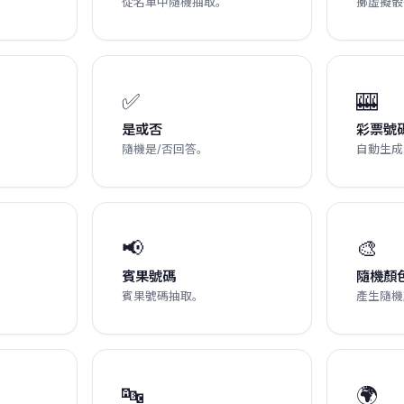
從名單中隨機抽取。
擲虛擬骰
✅
🎰
是或否
彩票號
隨機是/否回答。
自動生成
📢
🎨
賓果號碼
隨機顏
賓果號碼抽取。
產生隨機
🔤
🌍