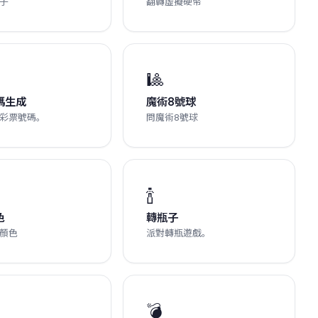
子
翻轉虛擬硬幣
🎱
碼生成
魔術8號球
彩票號碼。
問魔術8號球
🍾
色
轉瓶子
顏色
派對轉瓶遊戲。
💣