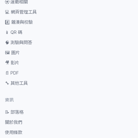
⚽
運動相關
💻
網頁管理工具
#️⃣
雜湊與校驗
📱
QR 碼
🧠
測驗與問答
🖼️
圖片
🎥
影片
📄
PDF
🔧
其他工具
資訊
📝
部落格
關於我們
使用條款