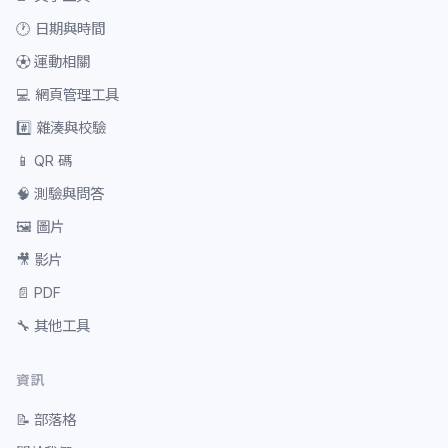
🕐
日期與時間
⚽
運動相關
💻
網頁管理工具
#️⃣
雜湊與校驗
📱
QR 碼
🧠
測驗與問答
🖼️
圖片
🎥
影片
📄
PDF
🔧
其他工具
資訊
📝
部落格