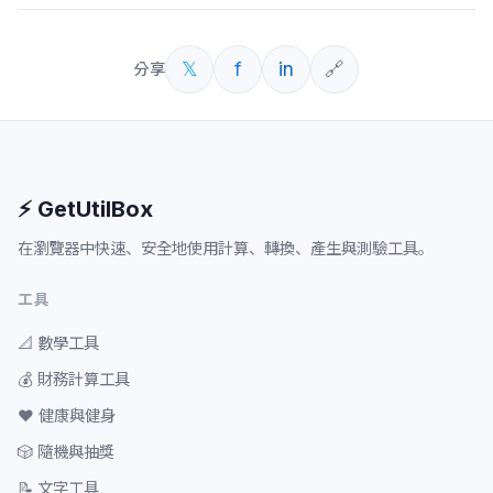
𝕏
f
in
🔗
分享
⚡ GetUtilBox
在瀏覽器中快速、安全地使用計算、轉換、產生與測驗工具。
工具
📐
數學工具
💰
財務計算工具
❤️
健康與健身
🎲
隨機與抽獎
📝
文字工具