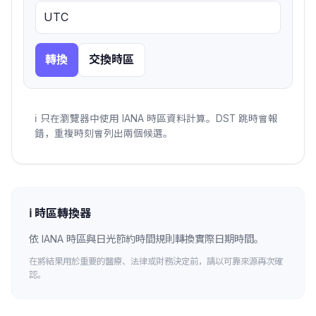
轉換
交換時區
ℹ️
只在瀏覽器中使用 IANA 時區資料計算。DST 跳時會報
錯，重複時刻會列出兩個候選。
ℹ️
時區轉換器
依 IANA 時區與日光節約時間規則轉換實際日期時間。
在將結果用於重要的醫療、法律或財務決定前，請以可靠來源再次確
認。