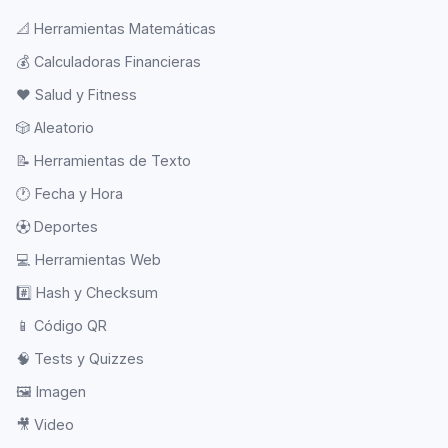
📐
Herramientas Matemáticas
💰
Calculadoras Financieras
❤️
Salud y Fitness
🎲
Aleatorio
📝
Herramientas de Texto
🕐
Fecha y Hora
⚽
Deportes
💻
Herramientas Web
#️⃣
Hash y Checksum
📱
Código QR
🧠
Tests y Quizzes
🖼️
Imagen
🎥
Video