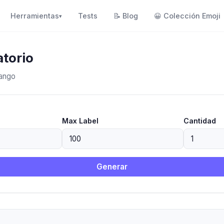
Herramientas
Tests
📝
Blog
😀
Colección Emoji
▾
torio
rango
Max Label
Cantidad
Generar