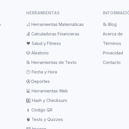
HERRAMIENTAS
INFORMACI
📐
Herramientas Matemáticas
📝
Blog
y
💰
Calculadoras Financieras
Acerca de
❤️
Salud y Fitness
Términos
🎲
Aleatorio
Privacidad
📝
Herramientas de Texto
Contacto
🕐
Fecha y Hora
⚽
Deportes
💻
Herramientas Web
#️⃣
Hash y Checksum
📱
Código QR
🧠
Tests y Quizzes
🖼️
Imagen