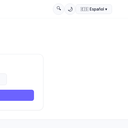
🔍
🌙
🇪🇸
Español
▾