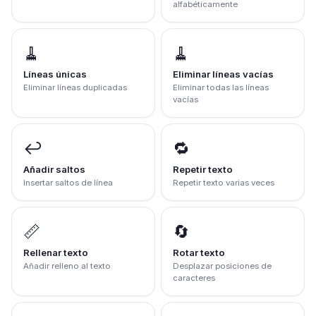
alfabéticamente
🧹
🧹
Líneas únicas
Eliminar líneas vacías
Eliminar líneas duplicadas
Eliminar todas las líneas
vacías
↩️
🔁
Añadir saltos
Repetir texto
Insertar saltos de línea
Repetir texto varias veces
📏
🔄
Rellenar texto
Rotar texto
Añadir relleno al texto
Desplazar posiciones de
caracteres