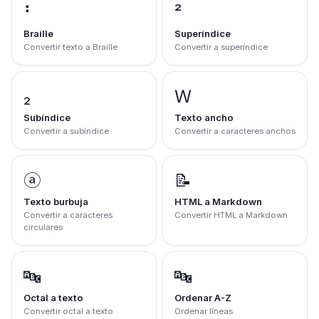
⠃
²
Braille
Superíndice
Convertir texto a Braille
Convertir a superíndice
₂
Ｗ
Subíndice
Texto ancho
Convertir a subíndice
Convertir a caracteres anchos
ⓐ
📝
Texto burbuja
HTML a Markdown
Convertir a caracteres
Convertir HTML a Markdown
circulares
🔤
🔤
Octal a texto
Ordenar A-Z
Convertir octal a texto
Ordenar líneas