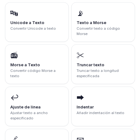
🔤
📡
Unicode a Texto
Texto a Morse
Convertir Unicode a texto
Convertir texto a código
Morse
📻
✂️
Morse a Texto
Truncar texto
Convertir código Morse a
Truncar texto a longitud
texto
especificada
↩️
➡️
Ajuste de línea
Indentar
Ajustar texto a ancho
Añadir indentación al texto
especificado
🔗
📧