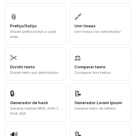
📎
🔗
Prefijo/Sufijo
Unir líneas
Añadir prefijo/sufijo a cada
Unir líneas con delimitador
línea
✂️
⚖️
Dividir texto
Comparar texto
Dividir texto por delimitador
Comparar dos textos
🔒
📝
Generador de hash
Generador Lorem Ipsum
Generar hashes MD5, SHA-1,
Generar texto de relleno
SHA-256
🔊
📝