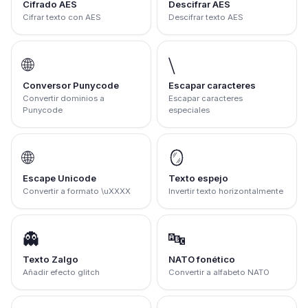
Cifrado AES
Descifrar AES
Cifrar texto con AES
Descifrar texto AES
🌐
⧹
Conversor Punycode
Escapar caracteres
Convertir dominios a
Escapar caracteres
Punycode
especiales
🌐
🪞
Escape Unicode
Texto espejo
Convertir a formato \uXXXX
Invertir texto horizontalmente
👻
🔤
Texto Zalgo
NATO fonético
Añadir efecto glitch
Convertir a alfabeto NATO