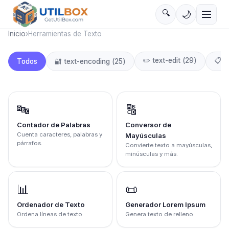
🔍
🌙
Inicio
›
Herramientas de Texto
✏️
text-edit
(
29
)
📋
t
Todos
🔐
text-encoding
(
25
)
🔤
🔠
Contador de Palabras
Conversor de
Cuenta caracteres, palabras y
Mayúsculas
párrafos.
Convierte texto a mayúsculas,
minúsculas y más.
📊
📜
Ordenador de Texto
Generador Lorem Ipsum
Ordena líneas de texto.
Genera texto de relleno.