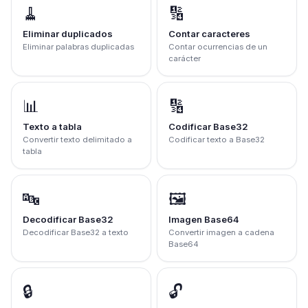
🧹
🔢
Eliminar duplicados
Contar caracteres
Eliminar palabras duplicadas
Contar ocurrencias de un
carácter
📊
🔢
Texto a tabla
Codificar Base32
Convertir texto delimitado a
Codificar texto a Base32
tabla
🔤
🖼️
Decodificar Base32
Imagen Base64
Decodificar Base32 a texto
Convertir imagen a cadena
Base64
🔒
🔓