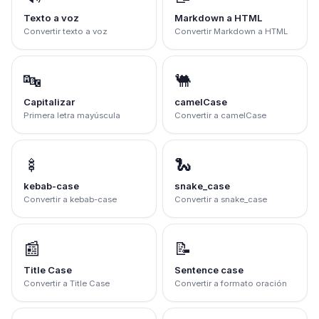
Texto a voz
Markdown a HTML
Convertir texto a voz
Convertir Markdown a HTML
🔤
🐫
Capitalizar
camelCase
Primera letra mayúscula
Convertir a camelCase
🍢
🐍
kebab-case
snake_case
Convertir a kebab-case
Convertir a snake_case
📰
📝
Title Case
Sentence case
Convertir a Title Case
Convertir a formato oración