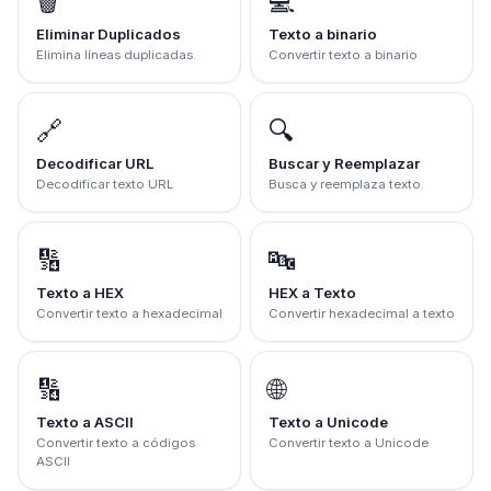
🗑️
💻
Eliminar Duplicados
Texto a binario
Elimina líneas duplicadas.
Convertir texto a binario
🔗
🔍
Decodificar URL
Buscar y Reemplazar
Decodificar texto URL
Busca y reemplaza texto.
🔢
🔤
Texto a HEX
HEX a Texto
Convertir texto a hexadecimal
Convertir hexadecimal a texto
🔢
🌐
Texto a ASCII
Texto a Unicode
Convertir texto a códigos
Convertir texto a Unicode
ASCII