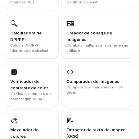
matrices RGB
plataforma social
simplificadas; no es un
diagnóstico
🔍
🖼️
Calculadora de
Creador de collage de
DPI/PPI
imágenes
Calcula DPI/PPI
Combina múltiples imágenes en un
(densidad de píxeles)
collage
🔲
↔️
Verificador de
Comparador de imágenes
Compara dos imágenes con un
contraste de color
slider
Verifica el contraste de
color según WCAG
🎨
📝
Mezclador de
Extractor de texto de imagen
colores
(OCR)