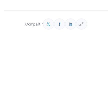
IA)
𝕏
f
in
🔗
Compartir