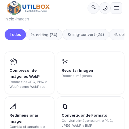
🔍
🌙
Inicio
›
Imagen
Todos
🔄
img-convert
(
24
)
🎨
color
✂️
editing
(
24
)
📦
✂️
Compresor de
Recortar Imagen
Recorta imágenes.
imágenes WebP
Recodifica JPG, PNG o
WebP como WebP real y
permite comparar el
tamaño.
📐
🔄
Redimensionar
Convertidor de Formato
Convierte imágenes entre PNG,
Imagen
JPEG, WebP y BMP.
Cambia el tamaño de