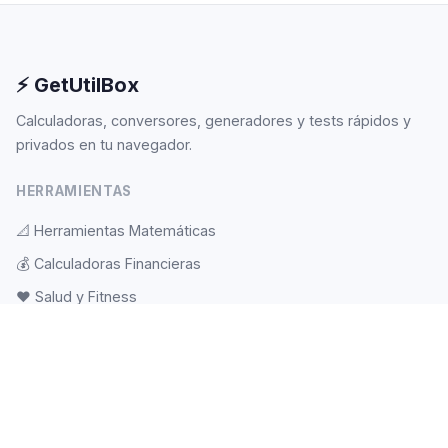
⚡ GetUtilBox
Calculadoras, conversores, generadores y tests rápidos y
privados en tu navegador.
HERRAMIENTAS
📐
Herramientas Matemáticas
💰
Calculadoras Financieras
❤️
Salud y Fitness
🎲
Aleatorio
📝
Herramientas de Texto
🕐
Fecha y Hora
⚽
Deportes