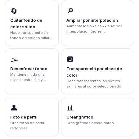
🔄
🔎
Quitar fondo de
Ampliar por interpolación
Aumenta los píxeles 2x a 4x por
color sólido
interpolación (no es
Hace transparente un
superresolución IA)
fondo de color similar
conectado a los bordes
(no es IA)
🌫️
🔲
Desenfocar fondo
Transparencia por clave de
Mantiene nítida una
color
elipse central fija y
Hace transparentes los píxeles
desenfoca el exterior;
similares al color seleccionado
no detecta sujetos
👤
📊
Foto de perfil
Crear gráfico
Crea fotos de perfil
Crea gráficos desde datos
redondas