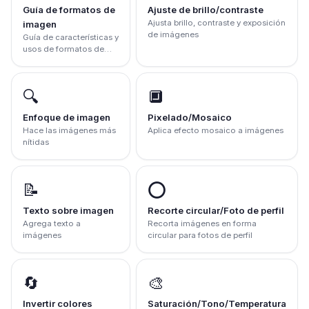
Guía de formatos de
Ajuste de brillo/contraste
Ajusta brillo, contraste y exposición
imagen
de imágenes
Guía de características y
usos de formatos de
imagen
🔍
🔲
Enfoque de imagen
Pixelado/Mosaico
Hace las imágenes más
Aplica efecto mosaico a imágenes
nítidas
📝
⭕
Texto sobre imagen
Recorte circular/Foto de perfil
Agrega texto a
Recorta imágenes en forma
imágenes
circular para fotos de perfil
🔄
🎨
Invertir colores
Saturación/Tono/Temperatura