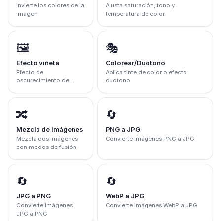
Invierte los colores de la
Ajusta saturación, tono y
imagen
temperatura de color
🖼️
🎭
Efecto viñeta
Colorear/Duotono
Efecto de
Aplica tinte de color o efecto
oscurecimiento de
duotono
bordes
🔀
🔄
Mezcla de imágenes
PNG a JPG
Mezcla dos imágenes
Convierte imágenes PNG a JPG
con modos de fusión
🔄
🔄
JPG a PNG
WebP a JPG
Convierte imágenes
Convierte imágenes WebP a JPG
JPG a PNG