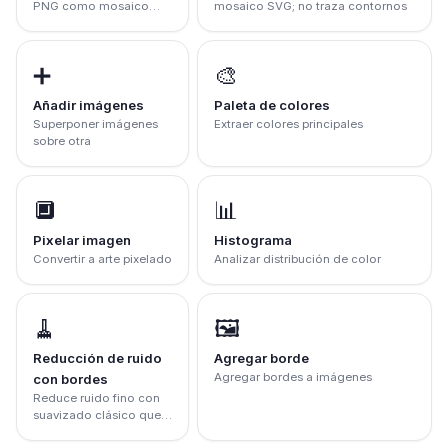
PNG como mosaico
mosaico SVG; no traza contornos
SVG; no traza
contornos
➕
🎨
Añadir imágenes
Paleta de colores
Superponer imágenes
Extraer colores principales
sobre otra
🔲
📊
Pixelar imagen
Histograma
Convertir a arte pixelado
Analizar distribución de color
🧹
🖼️
Reducción de ruido
Agregar borde
Agregar bordes a imágenes
con bordes
Reduce ruido fino con
suavizado clásico que
conserva bordes (no es