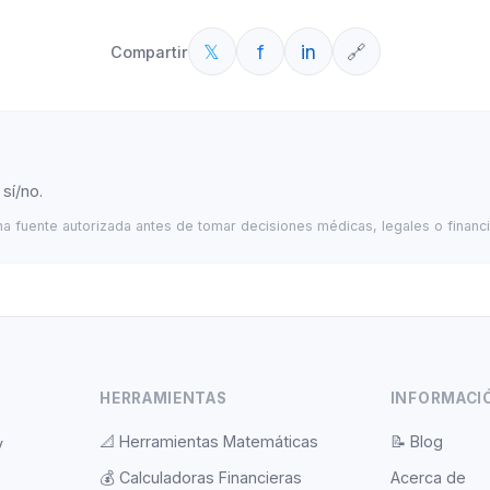
𝕏
f
in
🔗
Compartir
sí/no.
una fuente autorizada antes de tomar decisiones médicas, legales o financ
HERRAMIENTAS
INFORMACI
📐
Herramientas Matemáticas
📝
Blog
y
💰
Calculadoras Financieras
Acerca de