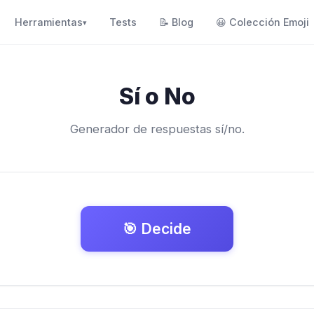
Herramientas
Tests
📝
Blog
😀
Colección Emoji
▾
Sí o No
Generador de respuestas sí/no.
🎯 Decide