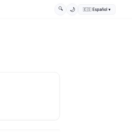
🔍
🌙
🇪🇸
Español
▾