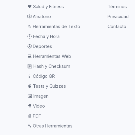
❤️
Salud y Fitness
Términos
🎲
Aleatorio
Privacidad
📝
Herramientas de Texto
Contacto
🕐
Fecha y Hora
⚽
Deportes
💻
Herramientas Web
#️⃣
Hash y Checksum
📱
Código QR
🧠
Tests y Quizzes
🖼️
Imagen
🎥
Video
📄
PDF
🔧
Otras Herramientas