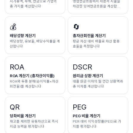
시가총액, 부채, 현금으로 기업의
영업현금흐름에서 자본적 지출을
총 가치를 계산합니다
차감한 잉여현금흐름을 계산합니
다
💰
🔄
배당성향 계산기
총자산회전율 계산기
배당성향, 유보율, 배당수익률을 계
평균 자산 대비 매출로 자산 활용
산합니다
효율을 측정합니다
ROA
DSCR
ROA 계산기 (총자산이익률)
원리금 상환 계산기
ROA와 듀퐁 분해(순이익률×자산
대출 원금·이자의 월·연간 상환액과
회전율)를 계산합니다
총 이자를 계산합니다
QR
PEG
당좌비율 계산기
PEG 비율 계산기
재고를 제외한 유동자산으로 즉시
PER 대비 이익성장률(PEG)로 가
지급 능력을 평가합니다
치를 평가합니다