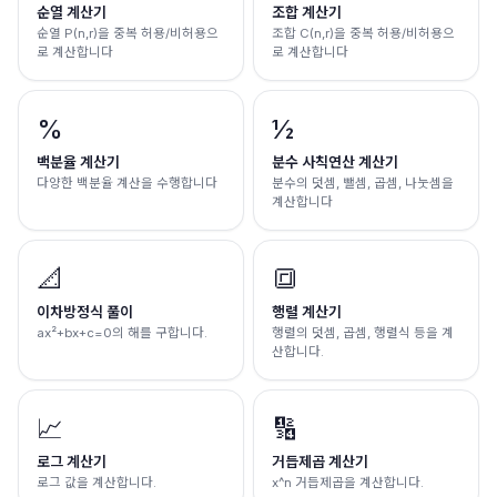
순열 계산기
조합 계산기
순열 P(n,r)을 중복 허용/비허용으
조합 C(n,r)을 중복 허용/비허용으
로 계산합니다
로 계산합니다
%
½
백분율 계산기
분수 사칙연산 계산기
다양한 백분율 계산을 수행합니다
분수의 덧셈, 뺄셈, 곱셈, 나눗셈을
계산합니다
📐
🔳
이차방정식 풀이
행렬 계산기
ax²+bx+c=0의 해를 구합니다.
행렬의 덧셈, 곱셈, 행렬식 등을 계
산합니다.
📈
🔢
로그 계산기
거듭제곱 계산기
로그 값을 계산합니다.
x^n 거듭제곱을 계산합니다.