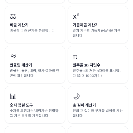
⚖️
xⁿ
비율 계산기
거듭제곱 계산기
비율에 따라 전체를 분할합니다
밑과 지수의 거듭제곱(aⁿ)을 계산
합니다
≈
π
반올림 계산기
원주율(π) 자릿수
반올림, 올림, 내림, 절사 결과를 한
원주율 π의 처음 n자리를 표시합니
번에 확인합니다
다 (최대 1000자리)
📊
🌙
숫자 정렬 도구
호 길이 계산기
숫자를 오름차순/내림차순 정렬하
원의 호 길이와 부채꼴 넓이를 계산
고 기본 통계를 계산합니다
합니다