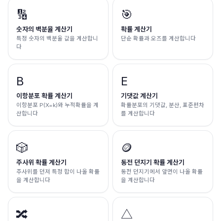
🔢
🎯
숫자의 백분율 계산기
확률 계산기
특정 숫자의 백분율 값을 계산합니
단순 확률과 오즈를 계산합니다
다
B
E
이항분포 확률 계산기
기댓값 계산기
이항분포 P(X=k)와 누적확률을 계
확률분포의 기댓값, 분산, 표준편차
산합니다
를 계산합니다
🎲
🪙
주사위 확률 계산기
동전 던지기 확률 계산기
주사위를 던져 특정 합이 나올 확률
동전 던지기에서 앞면이 나올 확률
을 계산합니다
을 계산합니다
🔀
△