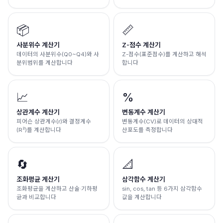
📦
📏
사분위수 계산기
Z-점수 계산기
데이터의 사분위수(Q0~Q4)와 사
Z-점수(표준점수)를 계산하고 해석
분위범위를 계산합니다
합니다
📈
%
상관계수 계산기
변동계수 계산기
피어슨 상관계수(r)와 결정계수
변동계수(CV)로 데이터의 상대적
(R²)를 계산합니다
산포도를 측정합니다
🔄
📐
조화평균 계산기
삼각함수 계산기
조화평균을 계산하고 산술·기하평
sin, cos, tan 등 6가지 삼각함수
균과 비교합니다
값을 계산합니다