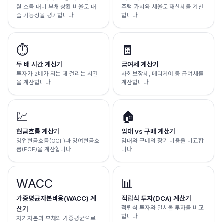
월 소득 대비 부채 상환 비율로 대
주택 가치와 세율로 재산세를 계산
출 가능성을 평가합니다
합니다
⏱️
🧾
두 배 시간 계산기
급여세 계산기
투자가 2배가 되는 데 걸리는 시간
사회보장세, 메디케어 등 급여세를
을 계산합니다
계산합니다
💹
🏠
현금흐름 계산기
임대 vs 구매 계산기
영업현금흐름(OCF)과 잉여현금흐
임대와 구매의 장기 비용을 비교합
름(FCF)을 계산합니다
니다
WACC
📊
가중평균자본비용(WACC) 계
적립식 투자(DCA) 계산기
적립식 투자와 일시불 투자를 비교
산기
합니다
자기자본과 부채의 가중평균으로