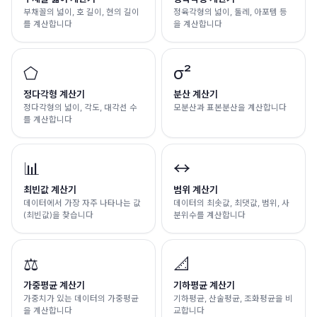
부채꼴의 넓이, 호 길이, 현의 길이
정육각형의 넓이, 둘레, 아포템 등
를 계산합니다
을 계산합니다
⬠
σ²
정다각형 계산기
분산 계산기
정다각형의 넓이, 각도, 대각선 수
모분산과 표본분산을 계산합니다
를 계산합니다
📊
↔️
최빈값 계산기
범위 계산기
데이터에서 가장 자주 나타나는 값
데이터의 최솟값, 최댓값, 범위, 사
(최빈값)을 찾습니다
분위수를 계산합니다
⚖️
📐
가중평균 계산기
기하평균 계산기
가중치가 있는 데이터의 가중평균
기하평균, 산술평균, 조화평균을 비
을 계산합니다
교합니다