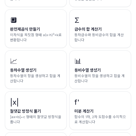
🔲
Σ
완전제곱식 만들기
급수의 합 계산기
이차식을 꼭짓점 형태 a(x-h)²+k로
등차급수와 등비급수의 합을 계산
변환합니다
합니다
📈
📊
등차수열 생성기
등비수열 생성기
등차수열의 항을 생성하고 합을 계
등비수열의 항을 생성하고 합을 계
산합니다
산합니다
|x|
f'
절댓값 방정식 풀기
미분 계산기
|ax+b|=c 형태의 절댓값 방정식을
함수의 1차, 2차 도함수를 수치적으
풉니다
로 계산합니다