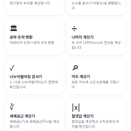
원기둥의 부피를 계산합니다.
소수를 분수(기약분수)로 변환합니
다
🏛️
➗
로마 숫자 변환
나머지 계산기
아라비아 숫자↔로마 숫자 변환
두 수의 나머지(mod) 연산을 계산
합니다
✓
🔎
나누어떨어짐 검사기
약수 계산기
2~12로 나누어떨어지는지 한번에
모든 약수와 소인수분해를 구합니
확인합니다
다
∛
|x|
세제곱근 계산기
절댓값 계산기
세제곱(n³)과 세제곱근(∛n)을 계산
절댓값을 계산하고 수직선에서 위
합니다
치를 확인합니다