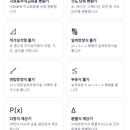
극좌표⇔직교좌표 변환기
각도 단위 변환기
극좌표와 직교좌표를 상호 변환합
도, 라디안, 그래디안, 회전 등 각도
니다
단위를 변환합니다
📐
🔢
직각삼각형 풀기
일차방정식 풀기
두 변으로 직각삼각형의 빗변, 각
ax + b = c 형태의 일차방정식을
도, 넓이를 구합니다
풉니다
🔗
≤
연립방정식 풀기
부등식 풀기
2×2 연립일차방정식을 크래머 공
일차부등식 ax + b > 0 형태를 풉
식으로 풉니다
니다
P(x)
Δ
다항식 계산기
판별식 계산기
다항식 P(x)에 값을 대입하여 계산
이차방정식의 판별식(D)으로 근의
합니다
유형을 판별합니다