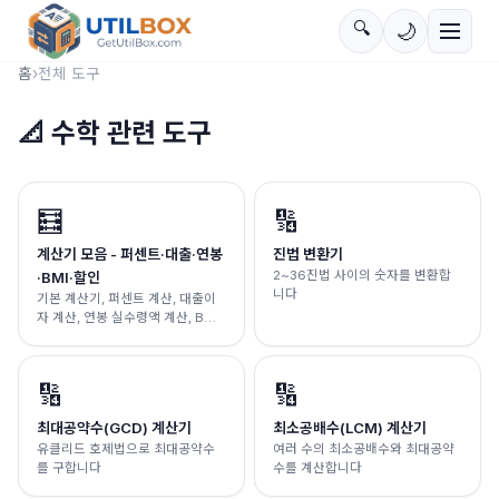
🔍
🌙
홈
›
전체 도구
📐
수학 관련 도구
🧮
🔢
계산기 모음 - 퍼센트·대출·연봉
진법 변환기
2~36진법 사이의 숫자를 변환합
·BMI·할인
니다
기본 계산기, 퍼센트 계산, 대출이
자 계산, 연봉 실수령액 계산, BMI
계산, 할인 계산을 한 곳에서.
🔢
🔢
최대공약수(GCD) 계산기
최소공배수(LCM) 계산기
유클리드 호제법으로 최대공약수
여러 수의 최소공배수와 최대공약
를 구합니다
수를 계산합니다