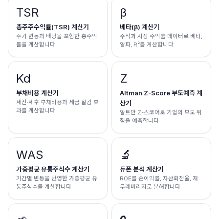
TSR
β
총주주수익률(TSR) 계산기
베타(β) 계산기
주가 변동과 배당을 포함한 총수익
주식과 시장 수익률 데이터로 베타,
률을 계산합니다
알파, R²를 계산합니다
Kd
Z
부채비용 계산기
Altman Z-Score 부도예측 계
세전·세후 부채비용과 세금 절감 효
산기
과를 계산합니다
알트만 Z-스코어로 기업의 부도 위
험을 예측합니다
WAS
🔬
가중평균 유통주식수 계산기
듀폰 분석 계산기
기간별 변동을 반영한 가중평균 유
ROE를 순이익률, 자산회전율, 재
통주식수를 계산합니다
무레버리지로 분해합니다