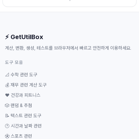
⚡ GetUtilBox
계산, 변환, 생성, 테스트를 브라우저에서 빠르고 안전하게 이용하세요.
도구 모음
📐
수학 관련 도구
💰
재무 관련 계산 도구
❤️
건강과 피트니스
🎲
랜덤 & 추첨
📝
텍스트 관련 도구
🕐
시간과 날짜 관련
⚽
스포츠 관련