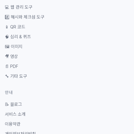
💻
웹 관리 도구
#️⃣
해시와 체크섬 도구
📱
QR 코드
🧠
심리 & 퀴즈
🖼️
이미지
🎥
영상
📄
PDF
🔧
기타 도구
안내
📝
블로그
서비스 소개
이용약관
개인정보처리방침