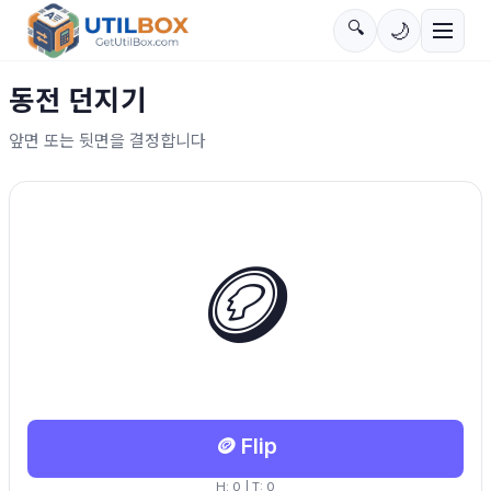
🔍
🌙
동전 던지기
앞면 또는 뒷면을 결정합니다
🪙
🪙
Flip
H
:
0
| T:
0