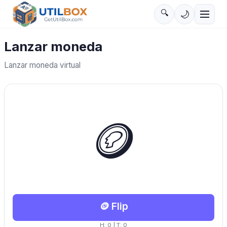
🔍
🌙
Lanzar moneda
Lanzar moneda virtual
🪙
🪙
Flip
H
:
0
| T:
0