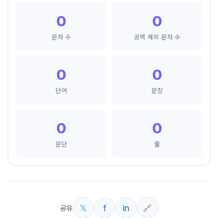
0
0
문자 수
공백 제외 문자 수
0
0
단어
문장
0
0
문단
줄
𝕏
f
in
🔗
공유