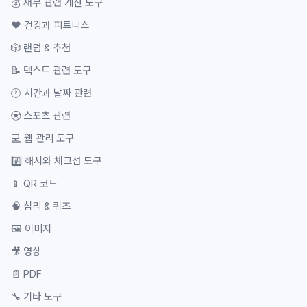
💰
재무 관련 계산 도구
❤️
건강과 피트니스
🎲
랜덤 & 추첨
📝
텍스트 관련 도구
🕐
시간과 날짜 관련
⚽
스포츠 관련
💻
웹 관리 도구
#️⃣
해시와 체크섬 도구
📱
QR 코드
🧠
심리 & 퀴즈
🖼️
이미지
🎥
영상
📄
PDF
🔧
기타 도구